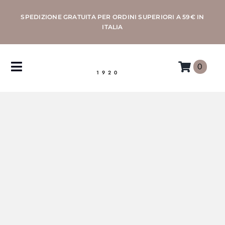
Salta
SPEDIZIONE GRATUITA PER ORDINI SUPERIORI A 59€ IN
al
ITALIA
contenuto
0
Toggle
1920
Navigation
CAFFÈ
MACCHINE
ACCESSORI
PROFESSIONAL
MORETTINO