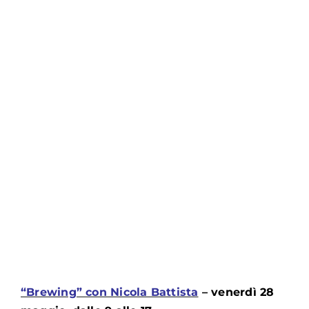
“Brewing” con Nicola Battista
– venerdì 28