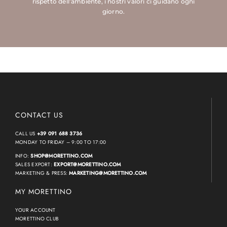
rispetto dell’ambiente, i nostri valori ci guidano ogni
giorno.
CONTACT US
CALL US
+39 091 688 3736
MONDAY TO FRIDAY – 9:00 TO 17:00
INFO:
SHOP@MORETTINO.COM
SALES EXPORT:
EXPORT@MORETTINO.COM
MARKETING & PRESS:
MARKETING@MORETTINO.COM
MY MORETTINO
YOUR ACCOUNT
MORETTINO CLUB