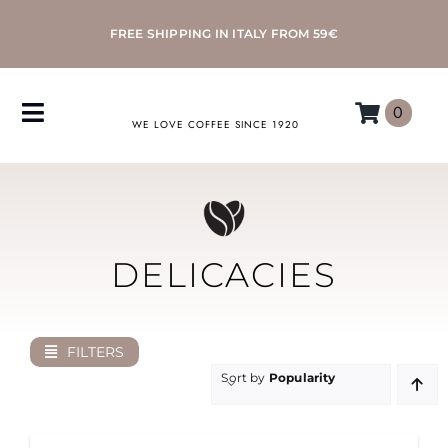
Skip
FREE SHIPPING IN ITALY FROM 59€
to
content
0
Toggle
WE LOVE COFFEE SINCE 1920
Navigation
COFFEE
ACCESSORIES
DELICACIES
MACHINES
FILTERS
MORETTINO
Sort by
Popularity
MY MORETTINO ACCOUNT