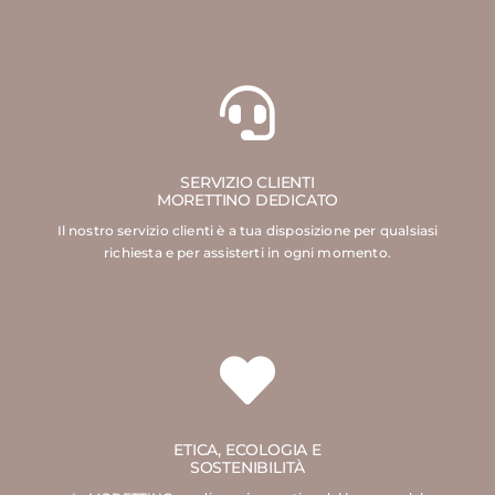
SERVIZIO CLIENTI
MORETTINO DEDICATO
Il nostro servizio clienti è a tua disposizione per qualsiasi
richiesta e per assisterti in ogni momento.
ETICA, ECOLOGIA E
SOSTENIBILITÀ