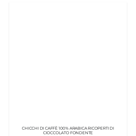
MY MORETTINO (IL MIO ACCOUNT)
ENGLISH
CHICCHI DI CAFFÈ 100% ARABICA RICOPERTI DI
CIOCCOLATO FONDENTE