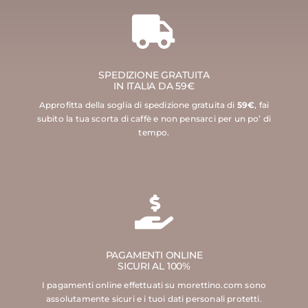
SPEDIZIONE GRATUITA
IN ITALIA DA 59€
Approfitta della soglia di spedizione gratuita di
59€
, fai
subito la tua scorta di caffè e non pensarci per un po’ di
tempo.
PAGAMENTI ONLINE
SICURI AL 100%
I pagamenti online effettuati su morettino.com sono
assolutamente sicuri e i tuoi dati personali protetti.