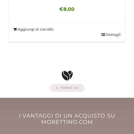
€
8.00
Aggiungi al carrello
Dettagli
TORNA SU
I VANTAGGI DI UN ACQUISTO SU
MORETTINO.COM