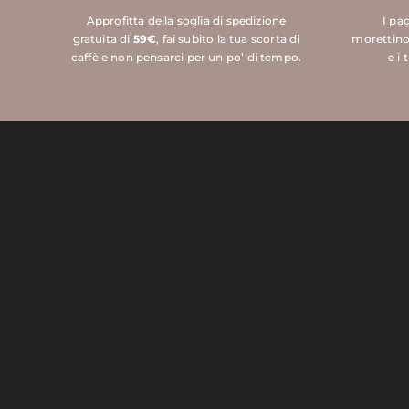
Approfitta della soglia di spedizione
I pa
gratuita di
59€
, fai subito la tua scorta di
morettino
caffè e non pensarci per un po’ di tempo.
e i 