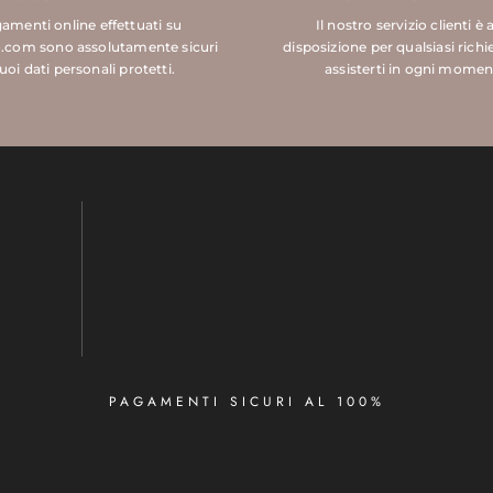
gamenti online effettuati su
Il nostro servizio clienti è 
.com sono assolutamente sicuri
disposizione per qualsiasi richi
tuoi dati personali protetti.
assisterti in ogni momen
PAGAMENTI SICURI AL 100%