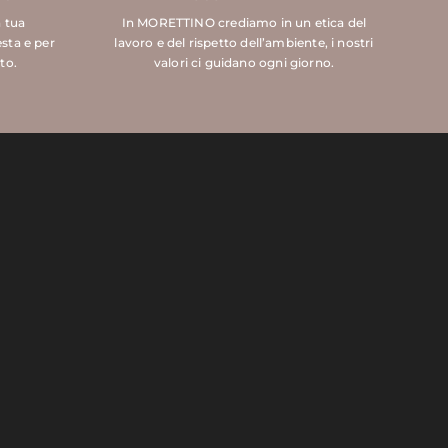
a tua
In MORETTINO crediamo in un etica del
esta e per
lavoro e del rispetto dell’ambiente, i nostri
to.
valori ci guidano ogni giorno.