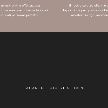
gamenti online effettuati su
Il nostro servizio clienti è 
.com sono assolutamente sicuri
disposizione per qualsiasi richi
tuoi dati personali protetti.
assisterti in ogni momen
PAGAMENTI SICURI AL 100%