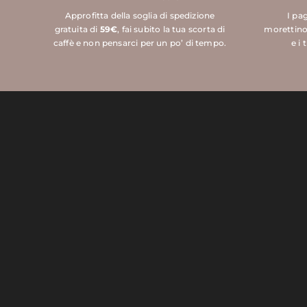
Approfitta della soglia di spedizione
I pa
gratuita di
59€
, fai subito la tua scorta di
morettino
caffè e non pensarci per un po’ di tempo.
e i 