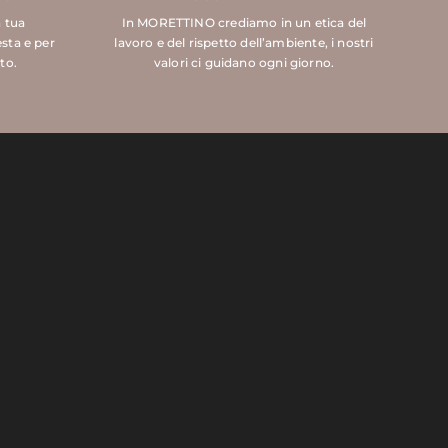
a tua
In MORETTINO crediamo in un etica del
esta e per
lavoro e del rispetto dell’ambiente, i nostri
to.
valori ci guidano ogni giorno.