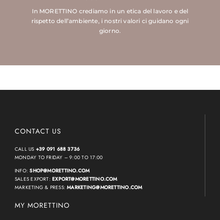
In MORETTINO crediamo in un etica del lavoro e del
rispetto dell’ambiente, i nostri valori ci guidano ogni
giorno.
CONTACT US
CALL US
+39 091 688 3736
MONDAY TO FRIDAY – 9:00 TO 17:00
INFO:
SHOP@MORETTINO.COM
SALES EXPORT:
EXPORT@MORETTINO.COM
MARKETING & PRESS:
MARKETING@MORETTINO.COM
MY MORETTINO