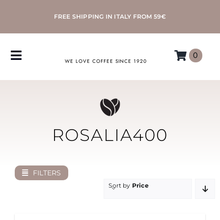
Skip
FREE SHIPPING IN ITALY FROM 59€
to
content
0
Toggle
WE LOVE COFFEE SINCE 1920
Navigation
COFFEE
ACCESSORIES
ROSALIA400
MACHINES
FILTERS
MORETTINO
Sort by
Price
MY MORETTINO ACCOUNT