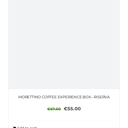
MORETTINO COFFEE EXPERIENCE BOX– RISERVA
Original
Current
€
55.00
€
67.00
price
price
was:
is:
Add to cart