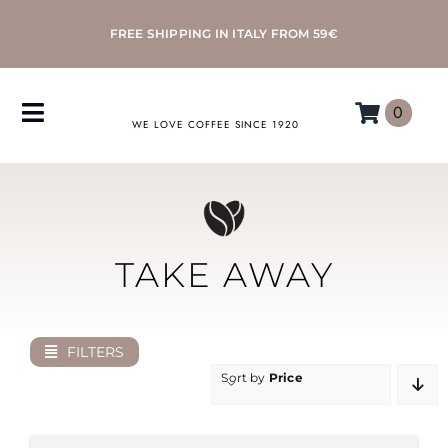
Skip
FREE SHIPPING IN ITALY FROM 59€
to
content
0
Toggle
WE LOVE COFFEE SINCE 1920
Navigation
COFFEE
ACCESSORIES
TAKE AWAY
MACHINES
FILTERS
MORETTINO
Sort by
Price
MY MORETTINO ACCOUNT