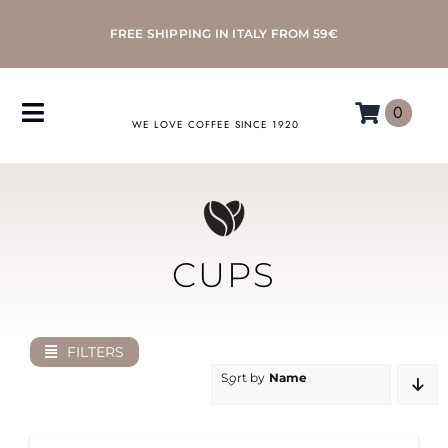
Skip
FREE SHIPPING IN ITALY FROM 59€
to
content
0
Toggle
WE LOVE COFFEE SINCE 1920
Navigation
COFFEE
ACCESSORIES
CUPS
MACHINES
FILTERS
MORETTINO
Sort by
Name
MY MORETTINO ACCOUNT