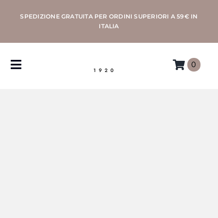
Salta
SPEDIZIONE GRATUITA PER ORDINI SUPERIORI A 59€ IN
al
ITALIA
contenuto
0
Toggle
1920
Navigation
CAFFÈ
MACCHINE
ACCESSORI
PROFESSIONAL
MORETTINO