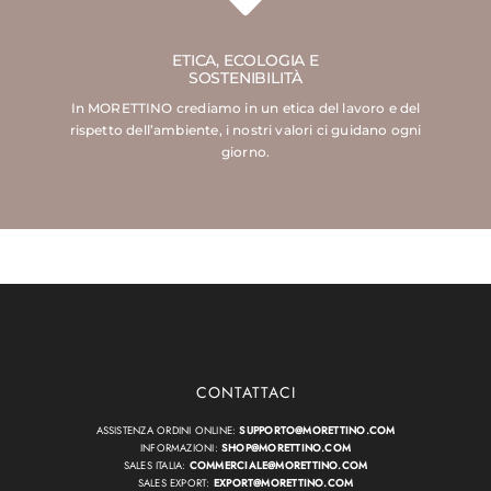
ETICA, ECOLOGIA E
SOSTENIBILITÀ
In MORETTINO crediamo in un etica del lavoro e del
rispetto dell’ambiente, i nostri valori ci guidano ogni
giorno.
CONTATTACI
ASSISTENZA ORDINI ONLINE:
SUPPORTO@MORETTINO.COM
INFORMAZIONI:
SHOP@MORETTINO.COM
SALES ITALIA:
COMMERCIALE@MORETTINO.COM
SALES EXPORT:
EXPORT@MORETTINO.COM