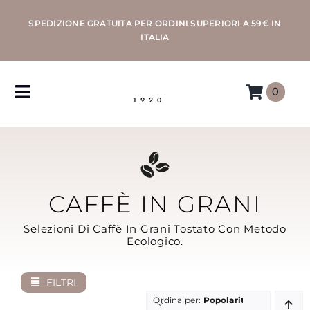
Salta
SPEDIZIONE GRATUITA PER ORDINI SUPERIORI A 59€ IN
al
ITALIA
contenuto
0
Toggle
1920
Navigation
CAFFÈ
MACCHINE
CAFFÈ IN GRANI
ACCESSORI
Selezioni Di Caffè In Grani Tostato Con Metodo
Ecologico.
PROFESSIONAL
FILTRI
MORETTINO
Ordina per:
Popolarità