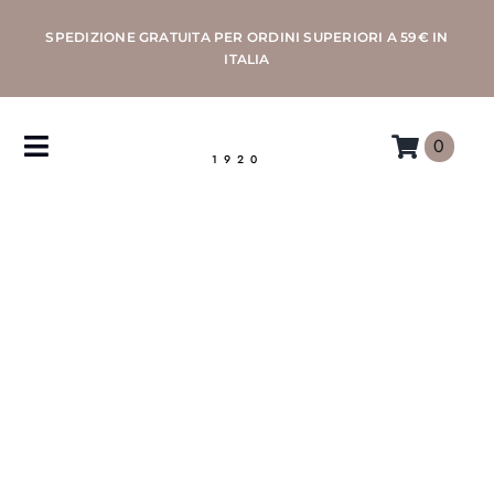
Salta
SPEDIZIONE GRATUITA PER ORDINI SUPERIORI A 59€ IN
al
ITALIA
contenuto
0
Toggle
1920
Navigation
CAFFÈ
MACCHINE
ACCESSORI
PROFESSIONAL
MORETTINO