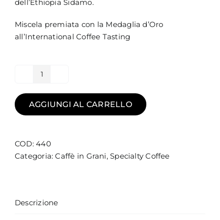
dell’Ethiopia Sidamo.
Miscela premiata con la Medaglia d’Oro
all’International Coffee Tasting
Blend
#100
100%
AGGIUNGI AL CARRELLO
Arabica
-
caffè
COD:
440
in
Categoria:
Caffè in Grani
,
Specialty Coffee
grani
quantità
Descrizione