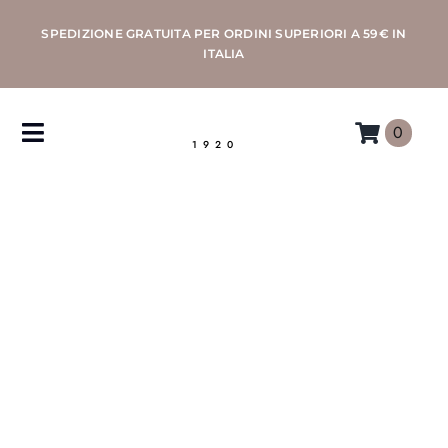
Salta
SPEDIZIONE GRATUITA PER ORDINI SUPERIORI A 59€ IN
al
ITALIA
contenuto
0
Toggle
1920
Navigation
CAFFÈ
MACCHINE
ACCESSORI
PROFESSIONAL
MORETTINO