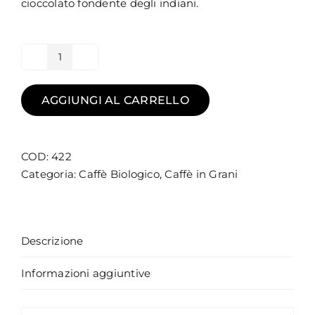
cioccolato fondente degli indiani.
Naturae
-
caffè
AGGIUNGI AL CARRELLO
biologico
quantità
COD:
422
Categoria:
Caffè Biologico
,
Caffè in Grani
Descrizione
Informazioni aggiuntive