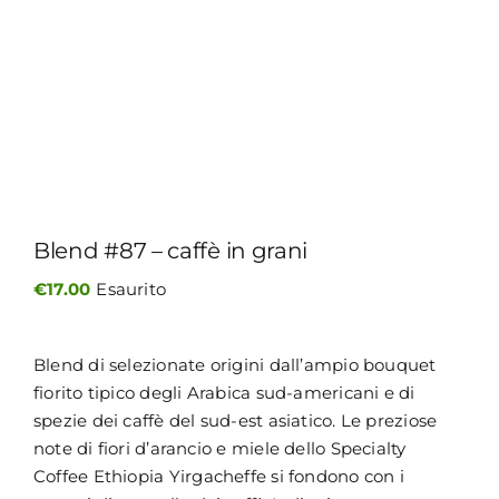
MY MORETTINO (IL MIO ACCOUNT)
ENGLISH
Blend #87 – caffè in grani
€
17.00
Esaurito
Blend di selezionate origini dall’ampio bouquet
fiorito tipico degli Arabica sud-americani e di
spezie dei caffè del sud-est asiatico. Le preziose
note di fiori d’arancio e miele dello Specialty
Coffee Ethiopia Yirgacheffe si fondono con i