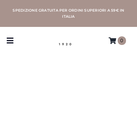
Salta
SPEDIZIONE GRATUITA PER ORDINI SUPERIORI A 59€ IN
al
ITALIA
contenuto
0
Toggle
1920
Navigation
CAFFÈ
MACCHINE
ACCESSORI
PROFESSIONAL
MORETTINO