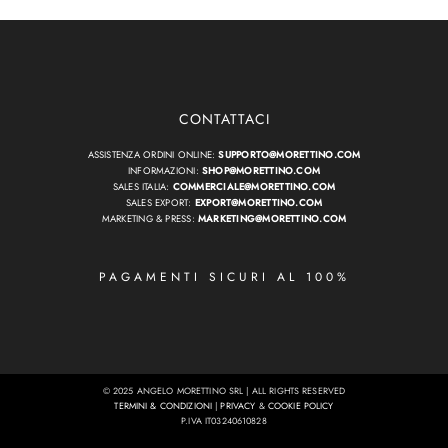
CONTATTACI
ASSISTENZA ORDINI ONLINE:
SUPPORTO@MORETTINO.COM
INFORMAZIONI:
SHOP@MORETTINO.COM
SALES ITALIA:
COMMERCIALE@MORETTINO.COM
SALES EXPORT:
EXPORT@MORETTINO.COM
MARKETING & PRESS:
MARKETING@MORETTINO.COM
PAGAMENTI SICURI AL 100%
© 2025 ANGELO MORETTINO SRL | ALL RIGHTS RESERVED
TERMINI & CONDIZIONI
|
PRIVACY
&
COOKIE POLICY
P.IVA IT03240610828