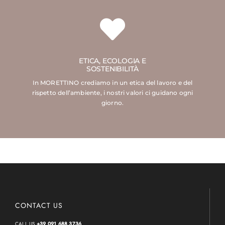
ETICA, ECOLOGIA E
SOSTENIBILITÀ
In MORETTINO crediamo in un etica del lavoro e del
rispetto dell’ambiente, i nostri valori ci guidano ogni
giorno.
CONTACT US
CALL US
+39 091 688 3736