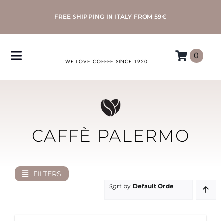
Skip
FREE SHIPPING IN ITALY FROM 59€
to
content
0
Toggle
WE LOVE COFFEE SINCE 1920
Navigation
COFFEE
ACCESSORIES
CAFFÈ PALERMO
MACHINES
FILTERS
MORETTINO
Sort by
Default Order
MY MORETTINO ACCOUNT