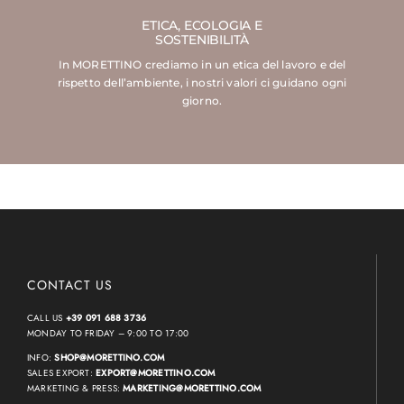
ETICA, ECOLOGIA E
SOSTENIBILITÀ
In MORETTINO crediamo in un etica del lavoro e del
rispetto dell’ambiente, i nostri valori ci guidano ogni
giorno.
CONTACT US
CALL US
+39 091 688 3736
MONDAY TO FRIDAY – 9:00 TO 17:00
INFO:
SHOP@MORETTINO.COM
SALES EXPORT:
EXPORT@MORETTINO.COM
MARKETING & PRESS:
MARKETING@MORETTINO.COM