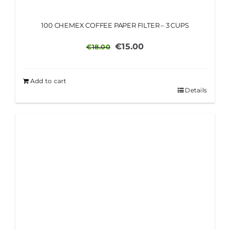
100 CHEMEX COFFEE PAPER FILTER – 3 CUPS
Original
Current
€
15.00
€
18.00
price
price
was:
is:
Add to cart
€18.00.
€15.00.
Details