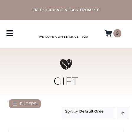
Skip
FREE SHIPPING IN ITALY FROM 59€
to
content
0
Toggle
WE LOVE COFFEE SINCE 1920
Navigation
COFFEE
ACCESSORIES
GIFT
MACHINES
FILTERS
MORETTINO
Sort by
Default Order
MY MORETTINO ACCOUNT