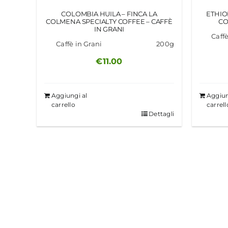
COLOMBIA HUILA – FINCA LA
ETHIO
COLMENA SPECIALTY COFFEE – CAFFÈ
CO
IN GRANI
Caff
Caffè in Grani
200g
€
11.00
Aggiungi al
Aggiun
carrello
carrell
Dettagli