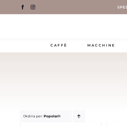
Salta
SPE
al
contenuto
CAFFÈ
MACCHINE
Ordina per:
Popolarità