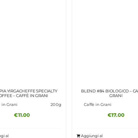
PIA YIRGACHEFFE SPECIALTY
BLEND #84 BIOLOGICO – CA
OFFEE – CAFFÈ IN GRANI
GRANI
 in Grani
200g
Caffè in Grani
€
11.00
€
17.00
gi al
Aggiungi al