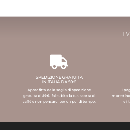
I 
SPEDIZIONE GRATUITA
IN ITALIA DA 59€
Approfitta della soglia di spedizione
I pa
gratuita di
59€
, fai subito la tua scorta di
morettino
caffè e non pensarci per un po’ di tempo.
e i 