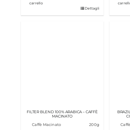
carrello
carrell
Dettagli
FILTER BLEND 100% ARABICA – CAFFÈ
BRAZI
MACINATO
C
Caffè Macinato
200g
Caffè