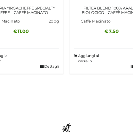
PIA YIRGACHEFFE SPECIALTY
FILTER BLEND 100% ARA
FFEE – CAFFÈ MACINATO
BIOLOGICO – CAFFÈ MACI
è Macinato
200g
Caffè Macinato
€
11.00
€
7.50
gi al
Aggiungi al
o
carrello
Dettagli