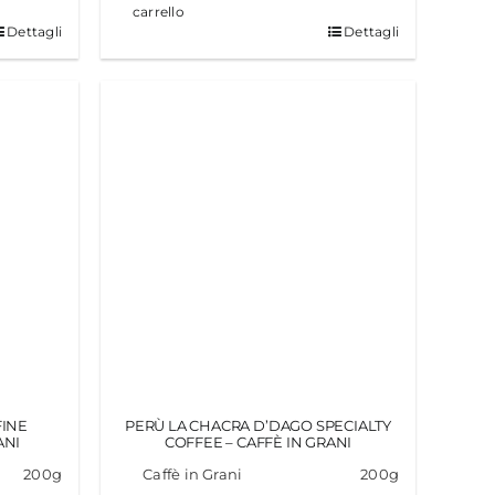
carrello
Dettagli
Dettagli
FINE
PERÙ LA CHACRA D’DAGO SPECIALTY
ANI
COFFEE – CAFFÈ IN GRANI
200g
Caffè in Grani
200g