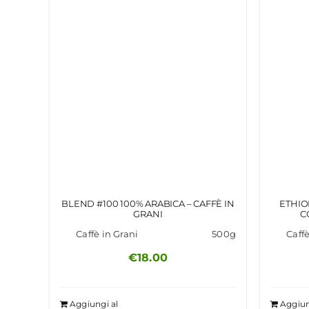
BLEND #100 100% ARABICA – CAFFÈ IN
ETHIO
GRANI
C
Caffè in Grani
500g
Caffè
€
18.00
Aggiungi al
Aggiun