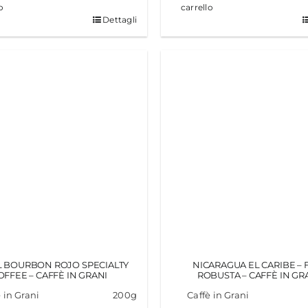
o
carrello
Dettagli
L BOURBON ROJO SPECIALTY
NICARAGUA EL CARIBE – 
OFFEE – CAFFÈ IN GRANI
ROBUSTA – CAFFÈ IN GR
 in Grani
200g
Caffè in Grani