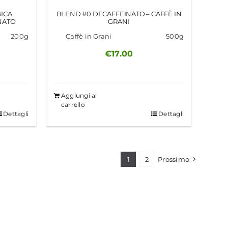
BICA
BLEND #0 DECAFFEINATO – CAFFÈ IN
NATO
GRANI
200g
Caffè in Grani
500g
€
17.00
Aggiungi al
carrello
Dettagli
Dettagli
1
2
Prossimo