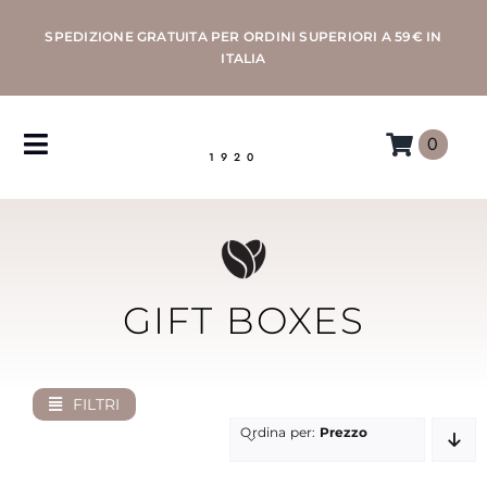
Salta
SPEDIZIONE GRATUITA PER ORDINI SUPERIORI A 59€ IN
al
ITALIA
contenuto
0
Toggle
1920
Navigation
CAFFÈ
MACCHINE
GIFT BOXES
ACCESSORI
FILTRI
PROFESSIONAL
Ordina per:
Prezzo
MORETTINO