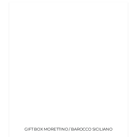
MY MORETTINO (IL MIO ACCOUNT)
ENGLISH
GIFT BOX MORETTINO / BAROCCO SICILIANO