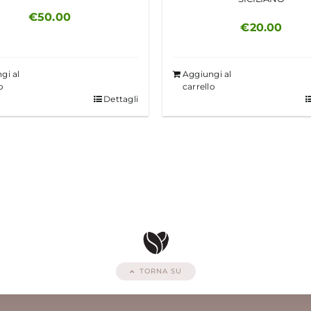
€
50.00
€
20.00
gi al
Aggiungi al
o
carrello
Dettagli
TORNA SU