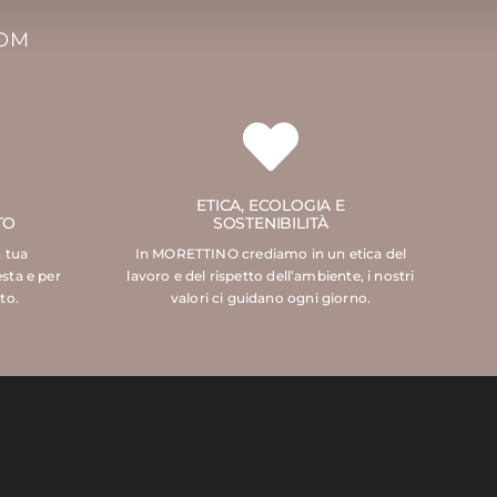
COM
ETICA, ECOLOGIA E
TO
SOSTENIBILITÀ
a tua
In MORETTINO crediamo in un etica del
esta e per
lavoro e del rispetto dell’ambiente, i nostri
to.
valori ci guidano ogni giorno.