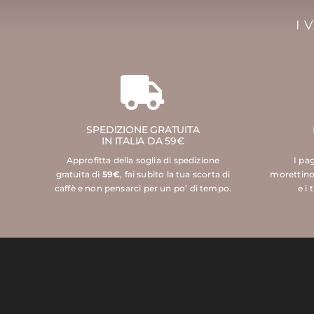
I 
SPEDIZIONE GRATUITA
IN ITALIA DA 59€
Approfitta della soglia di spedizione
I pa
gratuita di
59€
, fai subito la tua scorta di
morettino
caffè e non pensarci per un po’ di tempo.
e i 