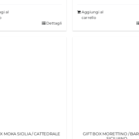
gi al
Aggiungi al
o
carrello
Dettagli
X MOKA SICILIA / CATTEDRALE
GIFT BOX MORETTINO / BA
SICILIANO