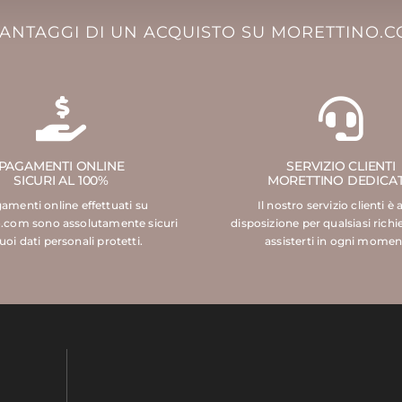
VANTAGGI DI UN ACQUISTO SU MORETTINO.
PAGAMENTI ONLINE
SERVIZIO CLIENTI
SICURI AL 100%
MORETTINO DEDICA
gamenti online effettuati su
Il nostro servizio clienti è 
.com sono assolutamente sicuri
disposizione per qualsiasi richi
tuoi dati personali protetti.
assisterti in ogni momen