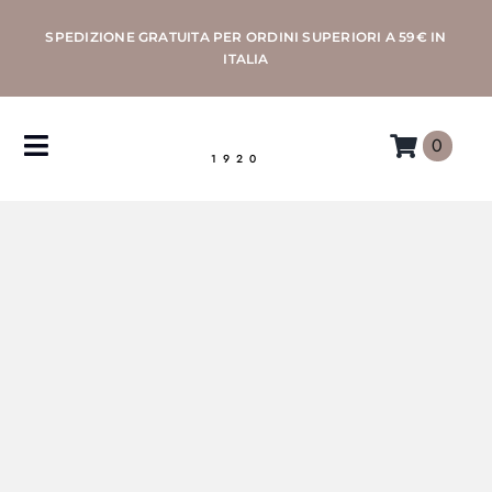
Salta
SPEDIZIONE GRATUITA PER ORDINI SUPERIORI A 59€ IN
al
ITALIA
contenuto
0
Toggle
1920
Navigation
CAFFÈ
MACCHINE
ACCESSORI
PROFESSIONAL
MORETTINO