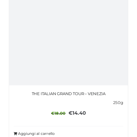
THE ITALIAN GRAND TOUR – VENEZIA
250g
Il
Il
€
14.40
€
18.00
prezzo
prezzo
originale
attuale
Aggiungi al carrello