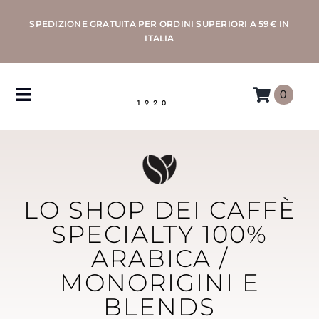
Salta
SPEDIZIONE GRATUITA PER ORDINI SUPERIORI A 59€ IN
al
ITALIA
contenuto
0
Toggle
1920
Navigation
CAFFÈ
MACCHINE
LO SHOP DEI CAFFÈ
ACCESSORI
SPECIALTY 100%
ARABICA /
PROFESSIONAL
MONORIGINI E
BLENDS
MORETTINO