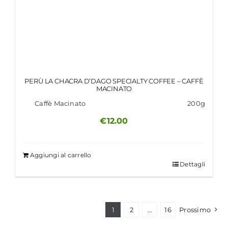
PERÙ LA CHACRA D’DAGO SPECIALTY COFFEE – CAFFÈ
MACINATO
Caffè Macinato
200g
€
12.00
Aggiungi al carrello
Dettagli
1
2
…
16
Prossimo