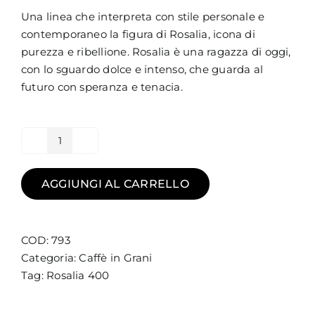
Una linea che interpreta con stile personale e
contemporaneo la figura di Rosalia, icona di
purezza e ribellione. Rosalia è una ragazza di oggi,
con lo sguardo dolce e intenso, che guarda al
futuro con speranza e tenacia.
Rosalia
#400
Limited
AGGIUNGI AL CARRELLO
Edition
-
Caffè
COD:
793
in
Categoria:
Caffè in Grani
grani
Tag:
Rosalia 400
quantità