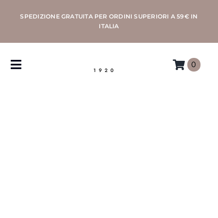
Salta
SPEDIZIONE GRATUITA PER ORDINI SUPERIORI A 59€ IN
al
ITALIA
contenuto
0
Toggle
1920
Navigation
CAFFÈ
MACCHINE
ACCESSORI
PROFESSIONAL
MORETTINO