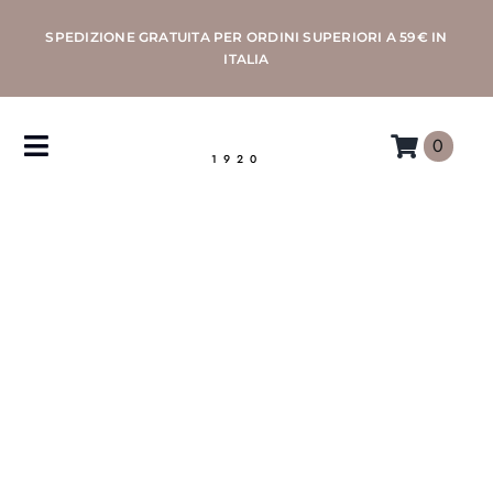
Salta
SPEDIZIONE GRATUITA PER ORDINI SUPERIORI A 59€ IN
al
ITALIA
contenuto
0
Toggle
1920
Navigation
CAFFÈ
MACCHINE
ACCESSORI
PROFESSIONAL
MORETTINO