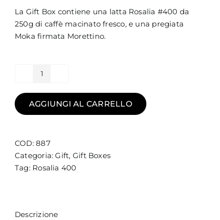
La Gift Box contiene una latta Rosalia #400 da
250g di caffè macinato fresco, e una pregiata
Moka firmata Morettino.
Gift
Box
Moka
AGGIUNGI AL CARRELLO
Morettino
Rosalia
100%
COD:
887
Arabica
Categoria:
Gift
,
Gift Boxes
quantità
Tag:
Rosalia 400
Descrizione