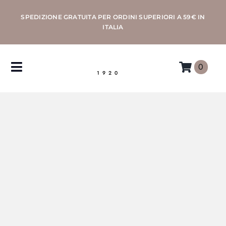
Salta
SPEDIZIONE GRATUITA PER ORDINI SUPERIORI A 59€ IN
al
ITALIA
contenuto
0
Toggle
1920
Navigation
CAFFÈ
MACCHINE
ACCESSORI
PROFESSIONAL
MORETTINO