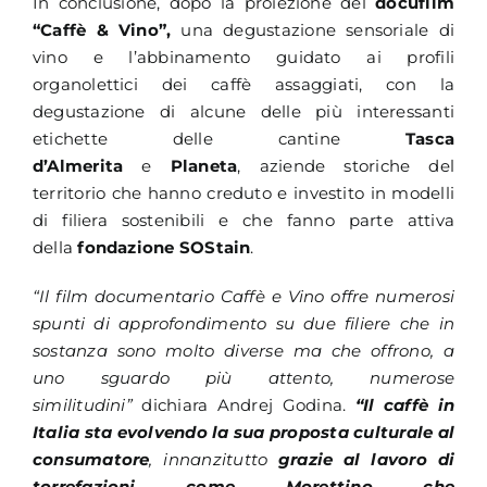
In conclusione, dopo la proiezione del
docufilm
“Caffè & Vino”,
una degustazione sensoriale di
vino e l’abbinamento guidato ai profili
organolettici dei caffè assaggiati, con la
degustazione di alcune delle più interessanti
etichette delle cantine
Tasca
d’Almerita
e
Planeta
, aziende storiche del
territorio che hanno creduto e investito in modelli
di filiera sostenibili e che fanno parte attiva
della
fondazione
SOStain
.
“Il film documentario Caffè e Vino offre numerosi
spunti di approfondimento su due filiere che in
sostanza sono molto diverse ma che offrono, a
uno sguardo più attento, numerose
similitudini”
dichiara Andrej Godina.
“Il caffè in
Italia sta evolvendo la sua proposta culturale al
consumatore
, innanzitutto
grazie al lavoro di
torrefazioni come Morettino che