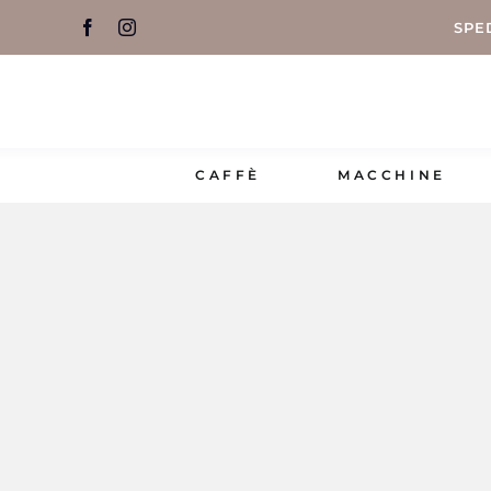
Salta
SPE
al
contenuto
CAFFÈ
MACCHINE