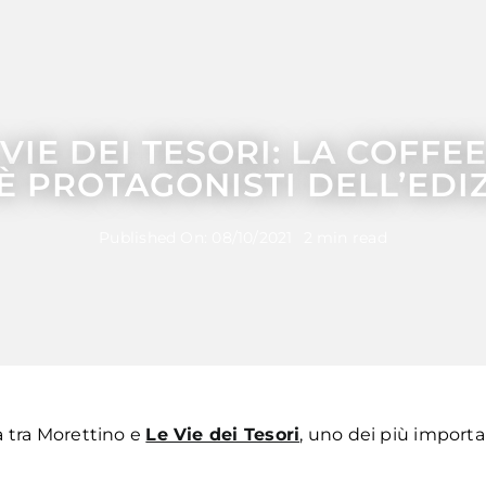
VIE DEI TESORI: LA COFFEE
È PROTAGONISTI DELL’EDIZ
Published On: 08/10/2021
2 min read
a tra Morettino e
Le Vie dei Tesori
, uno dei più importa