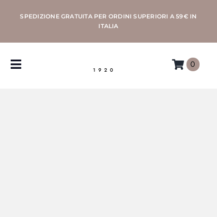
Salta
SPEDIZIONE GRATUITA PER ORDINI SUPERIORI A 59€ IN
al
ITALIA
contenuto
0
Toggle
1920
Navigation
CAFFÈ
MACCHINE
ACCESSORI
PROFESSIONAL
MORETTINO