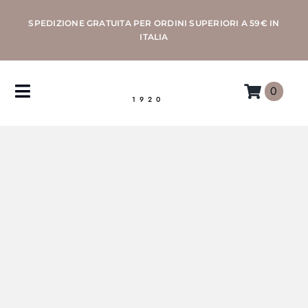
Salta
SPEDIZIONE GRATUITA PER ORDINI SUPERIORI A 59€ IN
al
ITALIA
contenuto
0
Toggle
1920
Navigation
CAFFÈ
MACCHINE
ACCESSORI
PROFESSIONAL
MORETTINO