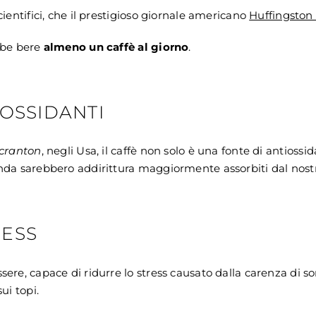
ientifici, che il prestigioso giornale americano
Huffingston 
bbe bere
almeno un caffè al giorno
.
TIOSSIDANTI
Scranton
, negli Usa, il caffè non solo è un
a
fonte di antiossi
da sarebbero addirittura maggiormente assorbiti dal nostro 
RESS
ere, capace di ridurre lo stress causato dalla carenza di s
ui topi.