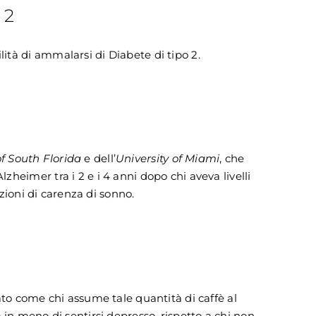
 2
lità di ammalarsi di Diabete di tipo 2.
of South Florida
e dell’
University of Miami
, che
heimer tra i 2 e i 4 anni dopo chi aveva livelli
azioni di carenza di sonno.
to come chi assume tale quantità di caffè al
ità in meno di sentirsi depresso, rispetto a chi non