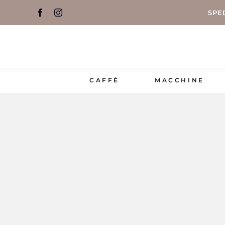
Salta
SPE
al
contenuto
CAFFÈ
MACCHINE