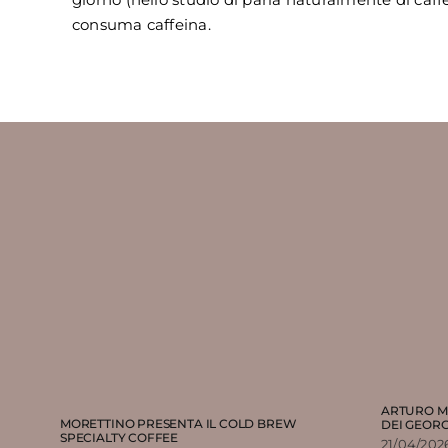
consuma caffeina.
ARTURO M
MORETTINO PRESENTA IL COLD BREW
DEI GEORG
SPECIALTY COFFEE
21/04/202