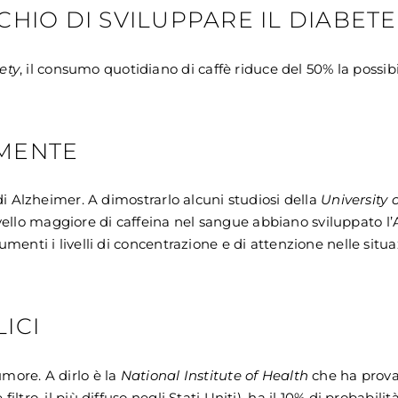
SCHIO DI SVILUPPARE IL DIABETE
ety
, il consumo quotidiano di caffè riduce del 50% la possibi
 MENTE
 di Alzheimer. A dimostrarlo alcuni studiosi della
University 
llo maggiore di caffeina nel sangue abbiano sviluppato l’Alz
umenti i livelli di concentrazione e di attenzione nelle situ
LICI
umore. A dirlo è la
National Institute of Health
che ha prova
iltro, il più diffuso negli Stati Uniti), ha il 10% di probabil