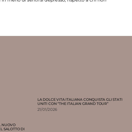
LA DOLCE VITA ITALIANA CONQUISTA GLI STATI
UNITI CON “THE ITALIAN GRAND TOUR”
21/01/2026
IL NUOVO
L SALOTTO DI