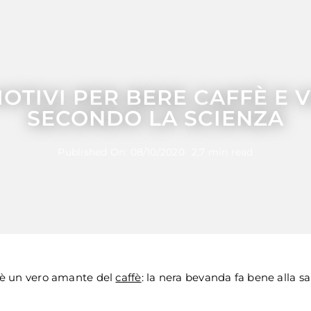
OTIVI PER BERE CAFFÈ E 
SECONDO LA SCIENZA
Published On: 08/10/2020
2,7 min read
 è un vero amante del
caffè
: la nera bevanda fa bene alla s