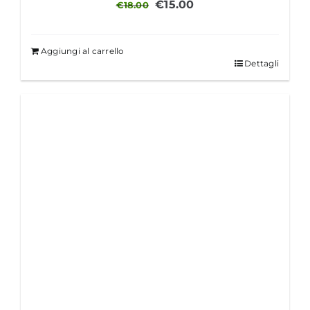
Il
Il
€
15.00
€
18.00
prezzo
prezzo
originale
attuale
Aggiungi al carrello
era:
è:
Dettagli
€18.00.
€15.00.