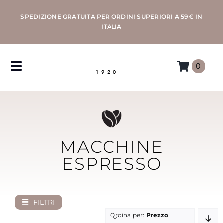
Salta
SPEDIZIONE GRATUITA PER ORDINI SUPERIORI A 59€ IN
al
ITALIA
contenuto
0
Toggle
1920
Navigation
CAFFÈ
MACCHINE
MACCHINE
ACCESSORI
ESPRESSO
PROFESSIONAL
FILTRI
MORETTINO
Ordina per:
Prezzo