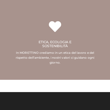
ETICA, ECOLOGIA E
SOSTENIBILITÀ
In MORETTINO crediamo in un etica del lavoro e del
rispetto dell’ambiente, i nostri valori ci guidano ogni
giorno.