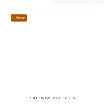
MY MORETTINO (IL MIO ACCOUNT)
Offerta
ENGLISH
100 FILTRI IN CARTA HARIO 1-2 TAZZE