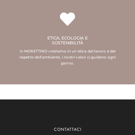
ETICA, ECOLOGIA E
SOSTENIBILITÀ
In MORETTINO crediamo in un etica del lavoro e del
rispetto dell’ambiente, i nostri valori ci guidano ogni
giorno.
CONTATTACI