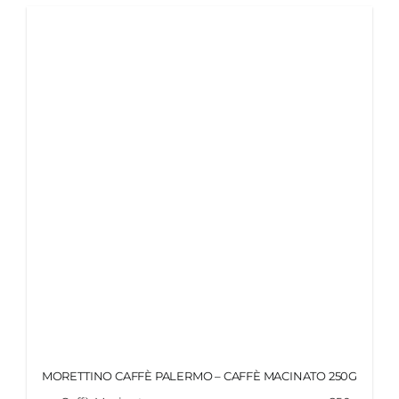
MY MORETTINO (IL MIO ACCOUNT)
ENGLISH
MORETTINO CAFFÈ PALERMO – CAFFÈ MACINATO 250G