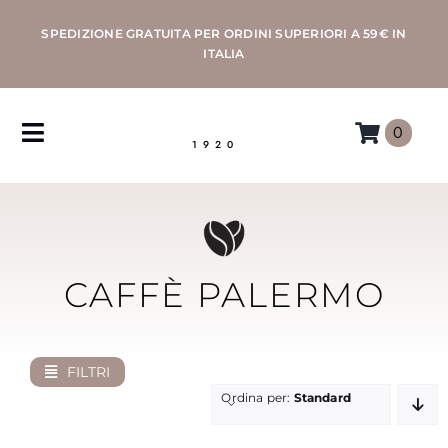
Salta
SPEDIZIONE GRATUITA PER ORDINI SUPERIORI A 59€ IN
al
ITALIA
contenuto
0
Toggle
1920
Navigation
CAFFÈ
MACCHINE
CAFFÈ PALERMO
ACCESSORI
FILTRI
PROFESSIONAL
Ordina per:
Standard
MORETTINO