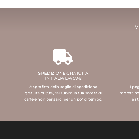
I 
SPEDIZIONE GRATUITA
IN ITALIA DA 59€
Approfitta della soglia di spedizione
I pa
gratuita di
59€
, fai subito la tua scorta di
morettino
caffè e non pensarci per un po’ di tempo.
e i 