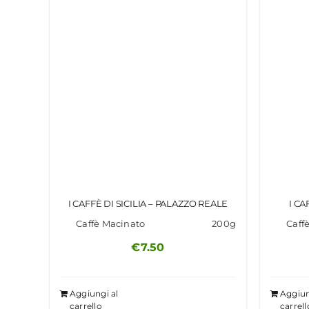
I CAFFÈ DI SICILIA – PALAZZO REALE
I CA
Caffè Macinato
200g
Caff
€
7.50
Aggiungi al
Aggiun
carrello
carrell