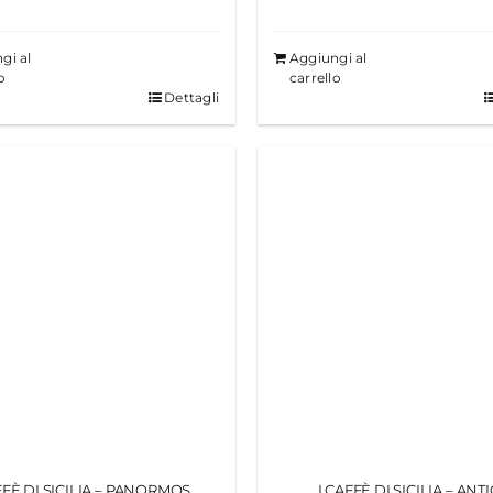
gi al
Aggiungi al
o
carrello
Dettagli
FFÈ DI SICILIA – PANORMOS
I CAFFÈ DI SICILIA – ANT