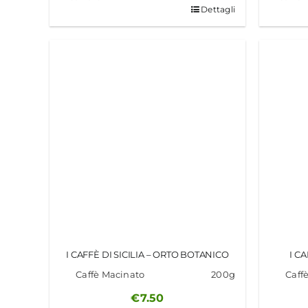
Dettagli
I CAFFÈ DI SICILIA – ORTO BOTANICO
I C
Caffè Macinato
200g
Caff
€
7.50