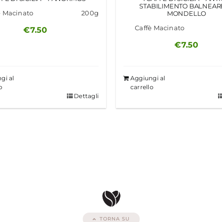
STABILIMENTO BALNEARE
è Macinato
200g
MONDELLO
Caffè Macinato
€
7.50
€
7.50
gi al
Aggiungi al
o
carrello
Dettagli
TORNA SU