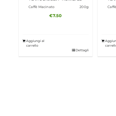
Caffè Macinato
200g
Caff
€
7.50
Aggiungi al
Aggiun
carrello
carrell
Dettagli