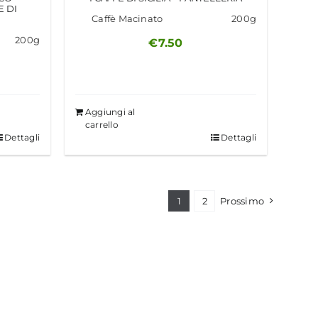
 DI
Caffè Macinato
200g
200g
€
7.50
Aggiungi al
carrello
Dettagli
Dettagli
1
2
Prossimo