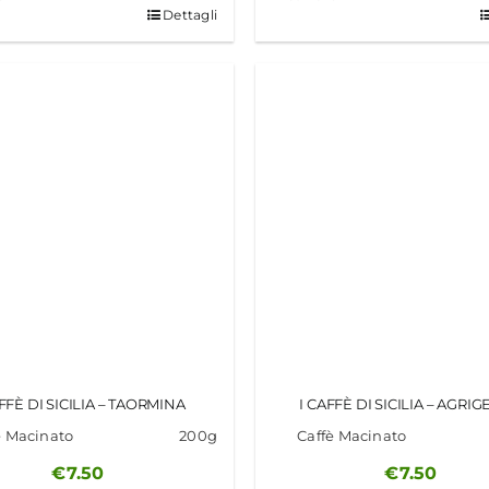
Dettagli
AFFÈ DI SICILIA – TAORMINA
I CAFFÈ DI SICILIA – AGRI
è Macinato
200g
Caffè Macinato
€
7.50
€
7.50