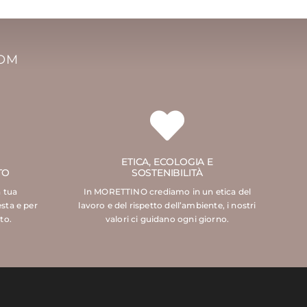
COM
ETICA, ECOLOGIA E
TO
SOSTENIBILITÀ
a tua
In MORETTINO crediamo in un etica del
esta e per
lavoro e del rispetto dell’ambiente, i nostri
to.
valori ci guidano ogni giorno.