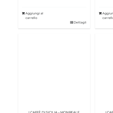
Aggiungi al
Aggiun
carrello
carrell
Dettagli
I CAFFÈ DI SICILIA – MONREALE
I CA