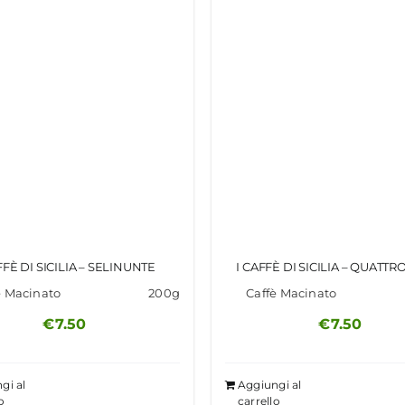
FFÈ DI SICILIA – SELINUNTE
I CAFFÈ DI SICILIA – QUATTR
è Macinato
200g
Caffè Macinato
€
7.50
€
7.50
gi al
Aggiungi al
o
carrello