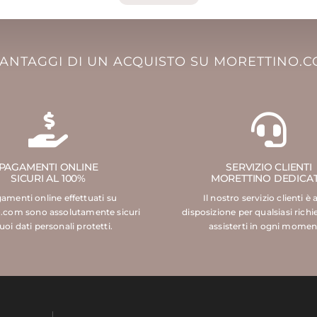
VANTAGGI DI UN ACQUISTO SU MORETTINO.
PAGAMENTI ONLINE
SERVIZIO CLIENTI
SICURI AL 100%
MORETTINO DEDICA
gamenti online effettuati su
Il nostro servizio clienti è 
.com sono assolutamente sicuri
disposizione per qualsiasi richi
tuoi dati personali protetti.
assisterti in ogni momen