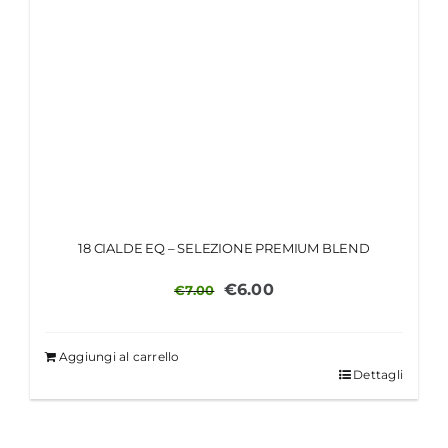
18 CIALDE EQ – SELEZIONE PREMIUM BLEND
Il
Il
€
6.00
€
7.00
prezzo
prezzo
originale
attuale
Aggiungi al carrello
era:
è:
Dettagli
€7.00.
€6.00.