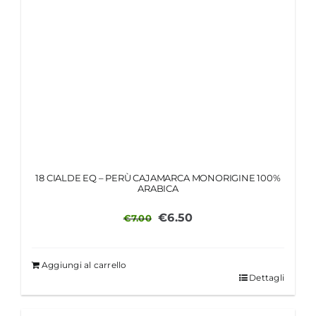
18 CIALDE EQ – PERÙ CAJAMARCA MONORIGINE 100%
ARABICA
Il
Il
€
6.50
€
7.00
prezzo
prezzo
originale
attuale
Aggiungi al carrello
era:
è:
Dettagli
€7.00.
€6.50.