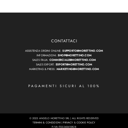
CONTATTACI
ASSISTENZA ORDINI ONLINE:
SUPPORTO@MORETTINO.COM
INFORMAZIONI:
SHOP@MORETTINO.COM
SALES ITALIA:
COMMERCIALE@MORETTINO.COM
SALES EXPORT:
EXPORT@MORETTINO.COM
MARKETING & PRESS:
MARKETING@MORETTINO.COM
PAGAMENTI SICURI AL 100%
© 2025 ANGELO MORETTINO SRL | ALL RIGHTS RESERVED
TERMINI & CONDIZIONI
|
PRIVACY
&
COOKIE POLICY
P.IVA IT03240610828