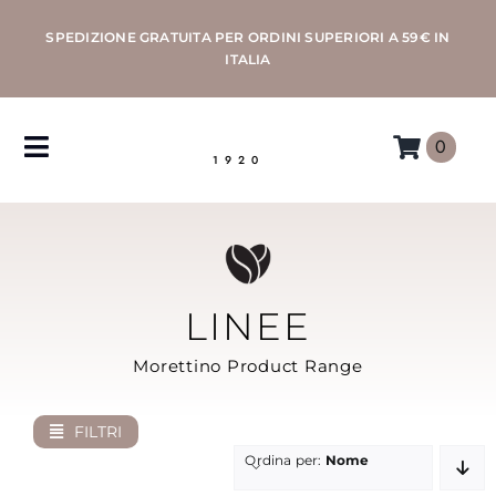
Salta
SPEDIZIONE GRATUITA PER ORDINI SUPERIORI A 59€ IN
al
ITALIA
contenuto
0
Toggle
1920
Navigation
CAFFÈ
MACCHINE
LINEE
ACCESSORI
Morettino Product Range
PROFESSIONAL
FILTRI
Ordina per:
Nome
MORETTINO