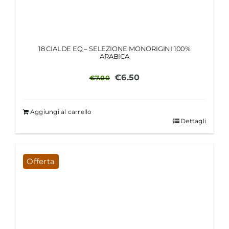
18 CIALDE EQ – SELEZIONE MONORIGINI 100%
ARABICA
Il
Il
€
6.50
€
7.00
prezzo
prezzo
originale
attuale
Aggiungi al carrello
era:
è:
Dettagli
€7.00.
€6.50.
Offerta