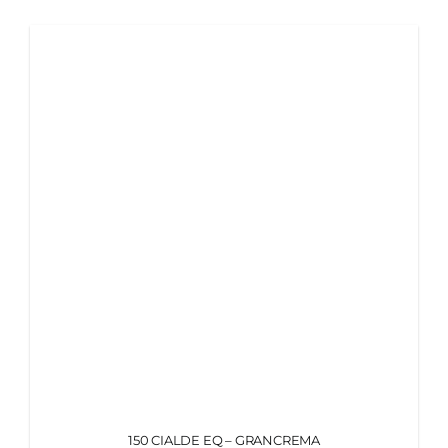
MY MORETTINO (IL MIO ACCOUNT)
ENGLISH
150 CIALDE EQ – GRANCREMA