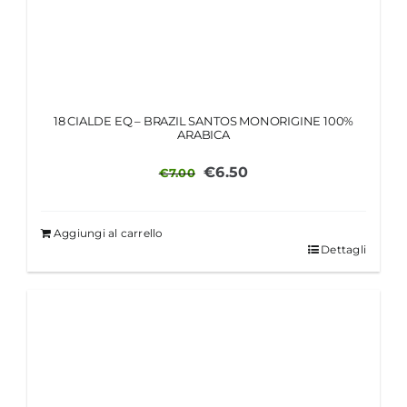
18 CIALDE EQ – BRAZIL SANTOS MONORIGINE 100%
ARABICA
Il
Il
€
6.50
€
7.00
prezzo
prezzo
originale
attuale
Aggiungi al carrello
era:
è:
Dettagli
€7.00.
€6.50.