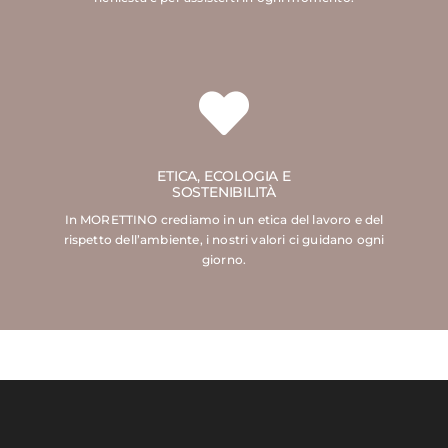
ETICA, ECOLOGIA E
SOSTENIBILITÀ
In MORETTINO crediamo in un etica del lavoro e del
rispetto dell’ambiente, i nostri valori ci guidano ogni
giorno.