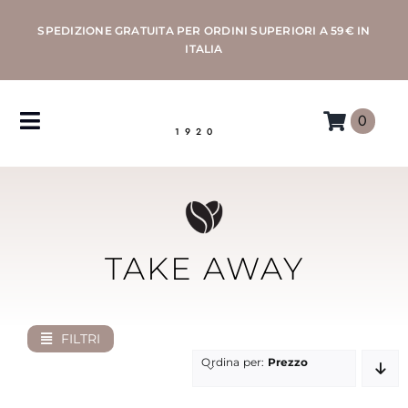
Salta
SPEDIZIONE GRATUITA PER ORDINI SUPERIORI A 59€ IN
al
ITALIA
contenuto
0
Toggle
1920
Navigation
CAFFÈ
MACCHINE
TAKE AWAY
ACCESSORI
FILTRI
PROFESSIONAL
Ordina per:
Prezzo
MORETTINO