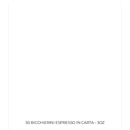
MY MORETTINO (IL MIO ACCOUNT)
ENGLISH
50 BICCHIERINI ESPRESSO IN CARTA – 3OZ