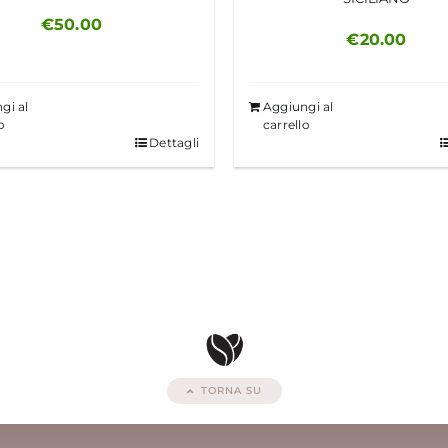
€
50.00
€
20.00
gi al
Aggiungi al
o
carrello
Dettagli
TORNA SU