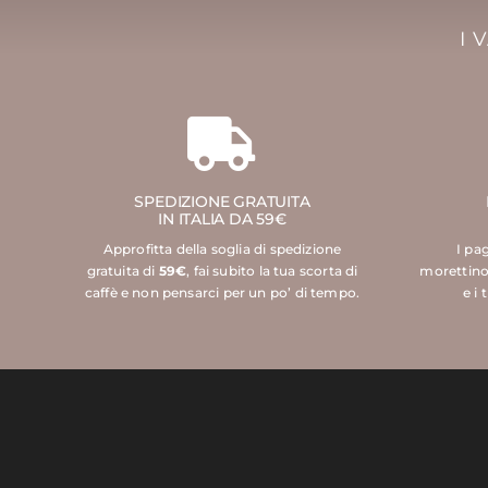
I 
SPEDIZIONE GRATUITA
IN ITALIA DA 59€
Approfitta della soglia di spedizione
I pa
gratuita di
59€
, fai subito la tua scorta di
morettino
caffè e non pensarci per un po’ di tempo.
e i 