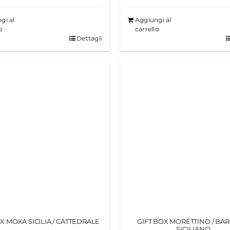
gi al
Aggiungi al
o
carrello
Dettagli
X MOKA SICILIA / CATTEDRALE
GIFT BOX MORETTINO / BA
SICILIANO