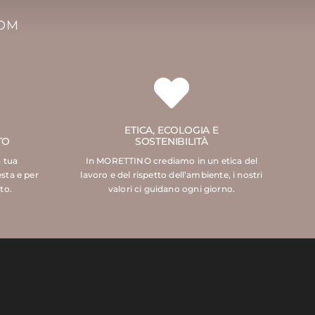
COM
ETICA, ECOLOGIA E
TO
SOSTENIBILITÀ
a tua
In MORETTINO crediamo in un etica del
esta e per
lavoro e del rispetto dell’ambiente, i nostri
to.
valori ci guidano ogni giorno.