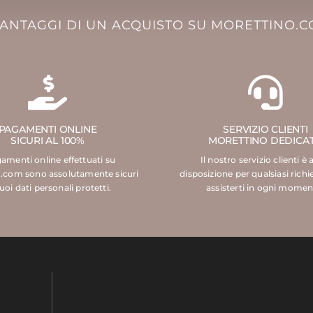
VANTAGGI DI UN ACQUISTO SU MORETTINO.
PAGAMENTI ONLINE
SERVIZIO CLIENTI
SICURI AL 100%
MORETTINO DEDICA
gamenti online effettuati su
Il nostro servizio clienti è 
.com sono assolutamente sicuri
disposizione per qualsiasi richi
tuoi dati personali protetti.
assisterti in ogni momen