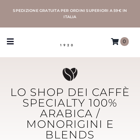
Salta
SPEDIZIONE GRATUITA PER ORDINI SUPERIORI A 59€ IN
al
ITALIA
contenuto
0
Toggle
1920
Navigation
CAFFÈ
MACCHINE
LO SHOP DEI CAFFÈ
ACCESSORI
SPECIALTY 100%
ARABICA /
PROFESSIONAL
MONORIGINI E
BLENDS
MORETTINO