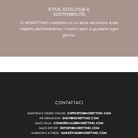
ETICA, ECOLOGIA E
SOSTENIBILITÀ
In MORETTINO crediamo in un etica del lavoro e del
rispetto dell’ambiente, i nostri valori ci guidano ogni
giorno.
CONTATTACI
ASSISTENZA ORDINI ONLINE:
SUPPORTO@MORETTINO.COM
INFORMAZIONI:
SHOP@MORETTINO.COM
SALES ITALIA:
COMMERCIALE@MORETTINO.COM
SALES EXPORT:
EXPORT@MORETTINO.COM
MARKETING & PRESS:
MARKETING@MORETTINO.COM