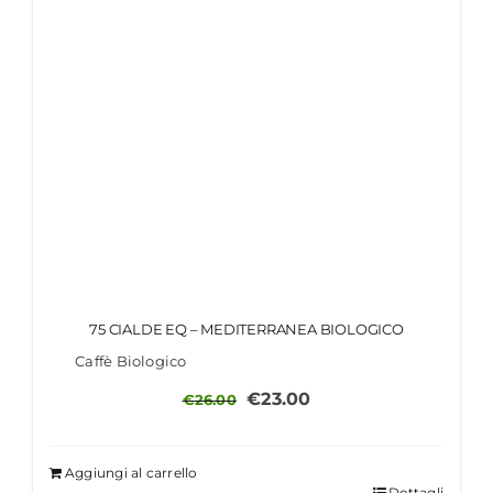
75 CIALDE EQ – MEDITERRANEA BIOLOGICO
Caffè Biologico
Il
Il
€
23.00
€
26.00
prezzo
prezzo
originale
attuale
Aggiungi al carrello
era:
è:
Dettagli