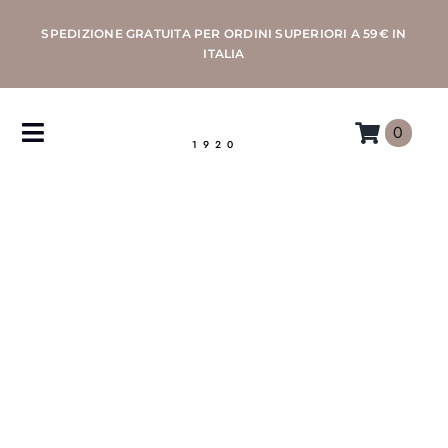
Salta
SPEDIZIONE GRATUITA PER ORDINI SUPERIORI A 59€ IN
al
ITALIA
contenuto
0
Toggle
1920
Navigation
CAFFÈ
MACCHINE
ACCESSORI
PROFESSIONAL
MORETTINO