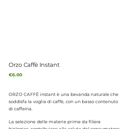
MY MORETTINO (IL MIO ACCOUNT)
ENGLISH
Orzo Caffè Instant
€
6.00
ORZO CAFFÈ instant è una bevanda naturale che
soddisfa la voglia di caffè, con un basso contenuto
di caffeina.
La selezione delle materie prime da filiera
biologica, contribuisce alla salute del consumatore