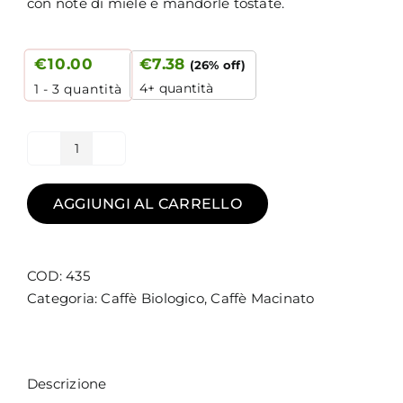
con note di miele e mandorle tostate.
€
10.00
€
7.38
(26% off)
4+ quantità
1 - 3
quantità
Aquae
-
caffè
AGGIUNGI AL CARRELLO
biologico
decaffeinato
macinato
COD:
435
quantità
Categoria:
Caffè Biologico
,
Caffè Macinato
Descrizione