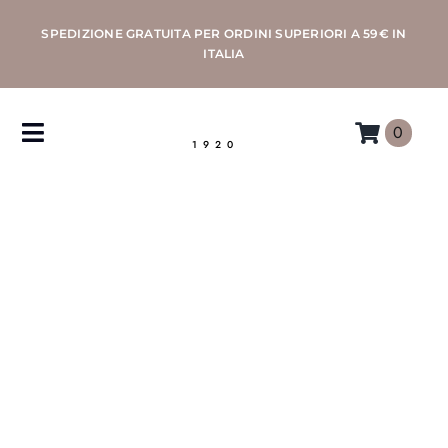
Salta
SPEDIZIONE GRATUITA PER ORDINI SUPERIORI A 59€ IN
al
ITALIA
contenuto
0
Toggle
1920
Navigation
CAFFÈ
MACCHINE
ACCESSORI
PROFESSIONAL
MORETTINO