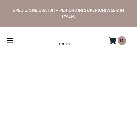
Salta
SPEDIZIONE GRATUITA PER ORDINI SUPERIORI A 59€ IN
al
ITALIA
contenuto
0
Toggle
1920
Navigation
CAFFÈ
MACCHINE
ACCESSORI
PROFESSIONAL
MORETTINO