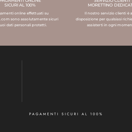
PAGAMENTI ONLINE
SERVIZIO CLIENTI
SICURI AL 100%
MORETTINO DEDICA
gamenti online effettuati su
Il nostro servizio clienti è 
.com sono assolutamente sicuri
disposizione per qualsiasi richi
tuoi dati personali protetti.
assisterti in ogni momen
PAGAMENTI SICURI AL 100%