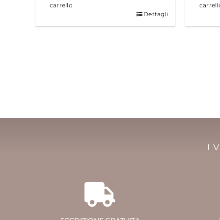
carrello
carrell
Dettagli
I 