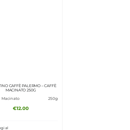
INO CAFFÈ PALERMO – CAFFÈ
MACINATO 250G
è Macinato
250g
€
12.00
gi al