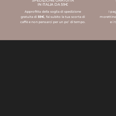
SPEDIZIONE GRATUITA
IN ITALIA DA 59€
Approfitta della soglia di spedizione
I pa
gratuita di
59€
, fai subito la tua scorta di
morettino
caffè e non pensarci per un po’ di tempo.
e i 