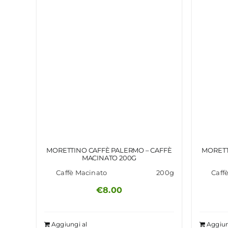
MORETTINO CAFFÈ PALERMO – CAFFÈ
MORETT
MACINATO 200G
Caffè Macinato
200g
Caff
€
8.00
Aggiungi al
Aggiun