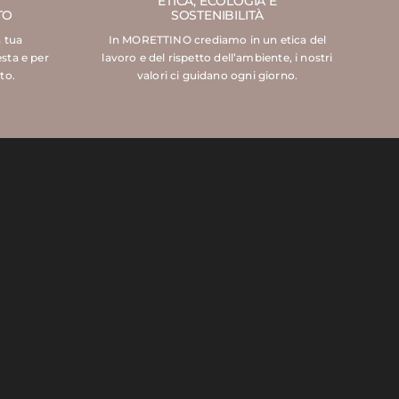
ETICA, ECOLOGIA E
TO
SOSTENIBILITÀ
a tua
In MORETTINO crediamo in un etica del
esta e per
lavoro e del rispetto dell’ambiente, i nostri
to.
valori ci guidano ogni giorno.