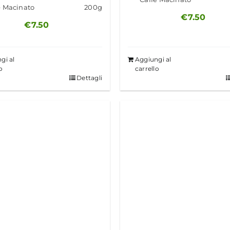
è Macinato
200g
€
7.50
€
7.50
gi al
Aggiungi al
o
carrello
Dettagli