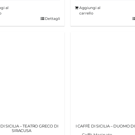
gi al
Aggiungi al
o
carrello
Dettagli
 DI SICILIA – TEATRO GRECO DI
I CAFFÈ DI SICILIA – DUOMO D
SIRACUSA
Caffè Macinato