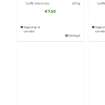
Caffè Macinato
200g
Caff
€
7.50
Aggiungi al
Aggiun
carrello
carrell
Dettagli