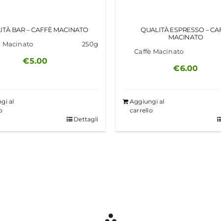
ITÀ BAR – CAFFÈ MACINATO
QUALITÀ ESPRESSO – CA
MACINATO
è Macinato
250g
Caffè Macinato
€
5.00
€
6.00
gi al
Aggiungi al
o
carrello
Dettagli