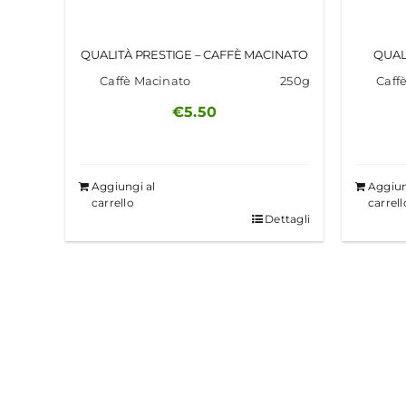
QUALITÀ PRESTIGE – CAFFÈ MACINATO
QUAL
Caffè Macinato
250g
Caff
€
5.50
Aggiungi al
Aggiun
carrello
carrell
Dettagli