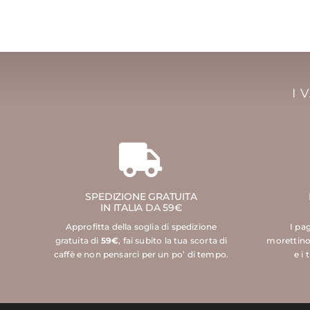
I 
SPEDIZIONE GRATUITA
IN ITALIA DA 59€
Approfitta della soglia di spedizione
I pa
gratuita di
59€
, fai subito la tua scorta di
morettino
caffè e non pensarci per un po’ di tempo.
e i 