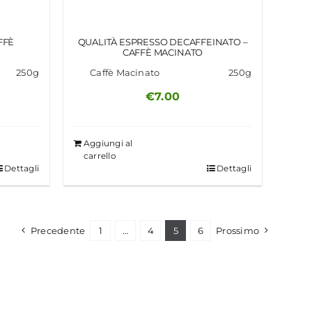
FFÈ
QUALITÀ ESPRESSO DECAFFEINATO –
CAFFÈ MACINATO
250g
Caffè Macinato
250g
€
7.00
Aggiungi al
carrello
Dettagli
Dettagli
Precedente
1
…
4
5
6
Prossimo