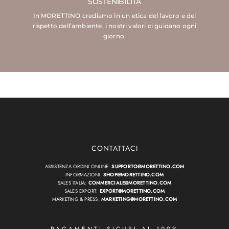
SOSTENIBILITÀ
In MORETTINO crediamo in un etica del lavoro e del
rispetto dell’ambiente, i nostri valori ci guidano ogni
giorno.
CONTATTACI
ASSISTENZA ORDINI ONLINE:
SUPPORTO@MORETTINO.COM
INFORMAZIONI:
SHOP@MORETTINO.COM
SALES ITALIA:
COMMERCIALE@MORETTINO.COM
SALES EXPORT:
EXPORT@MORETTINO.COM
MARKETING & PRESS:
MARKETING@MORETTINO.COM