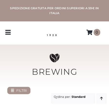
Salta
SPEDIZIONE GRATUITA PER ORDINI SUPERIORI A 59€ IN
al
ITALIA
contenuto
0
Toggle
1920
Navigation
CAFFÈ
MACCHINE
BREWING
ACCESSORI
FILTRI
PROFESSIONAL
Ordina per:
Standard
MORETTINO