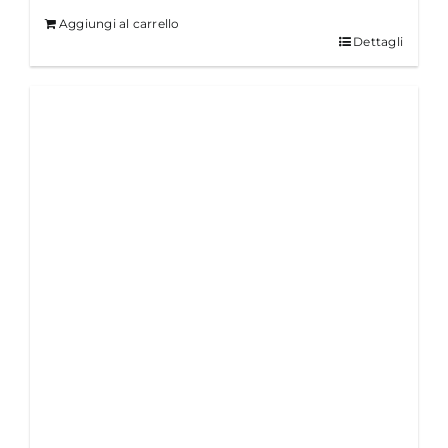
originale
attuale
Aggiungi al carrello
era:
è:
Dettagli
€18.00.
€15.00.