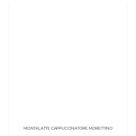
MY MORETTINO (IL MIO ACCOUNT)
ENGLISH
MONTALATTE CAPPUCCINATORE MORETTINO