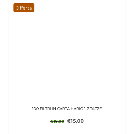
Offerta
100 FILTRI IN CARTA HARIO 1-2 TAZZE
Il
Il
€
15.00
€
18.00
prezzo
prezzo