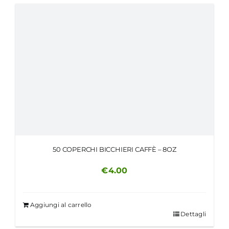
MY MORETTINO (IL MIO ACCOUNT)
ENGLISH
50 COPERCHI BICCHIERI CAFFÈ – 8OZ
€
4.00
Aggiungi al carrello
Dettagli