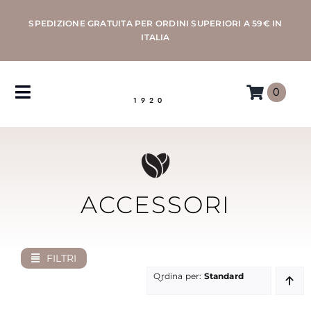
Salta
SPEDIZIONE GRATUITA PER ORDINI SUPERIORI A 59€ IN
al
ITALIA
contenuto
0
Toggle
1920
Navigation
CAFFÈ
MACCHINE
ACCESSORI
ACCESSORI
FILTRI
PROFESSIONAL
Ordina per:
Standard
MORETTINO