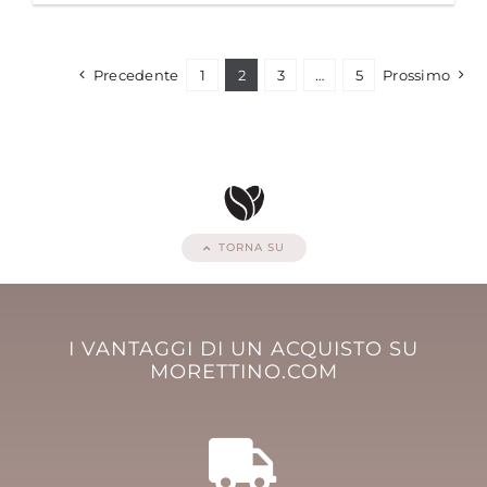
Precedente
1
2
3
…
5
Prossimo
TORNA SU
I VANTAGGI DI UN ACQUISTO SU
MORETTINO.COM