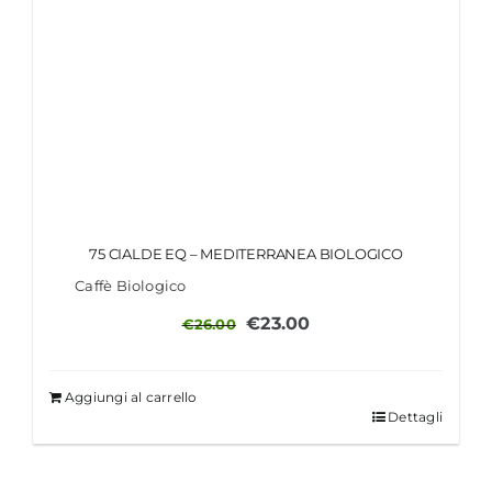
75 CIALDE EQ – MEDITERRANEA BIOLOGICO
Caffè Biologico
Il
Il
€
23.00
€
26.00
prezzo
prezzo
originale
attuale
Aggiungi al carrello
era:
è:
Dettagli
€26.00.
€23.00.