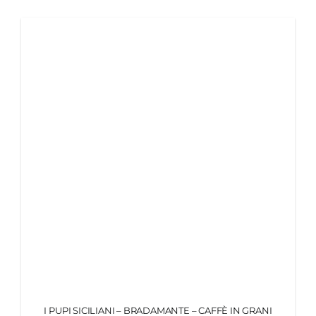
MY MORETTINO (IL MIO ACCOUNT)
ENGLISH
I PUPI SICILIANI – BRADAMANTE – CAFFÈ IN GRANI