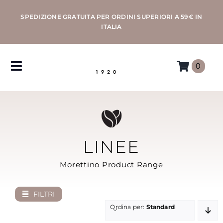
Salta
SPEDIZIONE GRATUITA PER ORDINI SUPERIORI A 59€ IN
al
ITALIA
contenuto
0
Toggle
1920
Navigation
CAFFÈ
MACCHINE
LINEE
ACCESSORI
Morettino Product Range
PROFESSIONAL
FILTRI
Ordina per:
Standard
MORETTINO