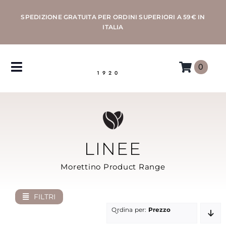
Salta
SPEDIZIONE GRATUITA PER ORDINI SUPERIORI A 59€ IN
al
ITALIA
contenuto
0
Toggle
1920
Navigation
CAFFÈ
MACCHINE
LINEE
ACCESSORI
Morettino Product Range
PROFESSIONAL
FILTRI
Ordina per:
Prezzo
MORETTINO