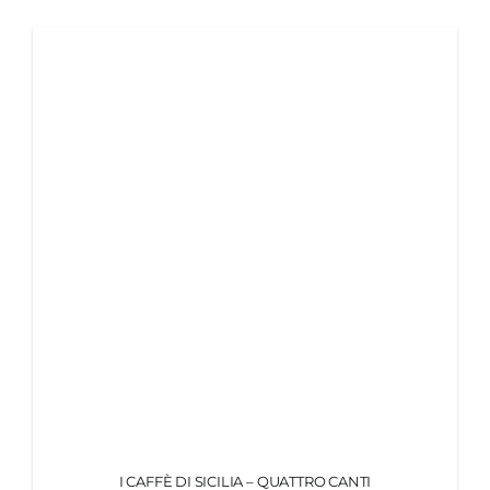
MY MORETTINO (IL MIO ACCOUNT)
ENGLISH
I CAFFÈ DI SICILIA – QUATTRO CANTI