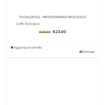
75 CIALDE EQ – MEDITERRANEA BIOLOGICO
Caffè Biologico
Il
Il
€
23.00
€
26.00
prezzo
prezzo
originale
attuale
Aggiungi al carrello
era:
è:
Dettagli
€26.00.
€23.00.