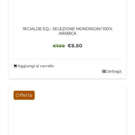
18 CIALDE EQ – SELEZIONE MONORIGINI 100%
ARABICA
Il
Il
€
6.50
€
7.00
prezzo
prezzo
originale
attuale
Aggiungi al carrello
era:
è:
Dettagli
€7.00.
€6.50.
Offerta