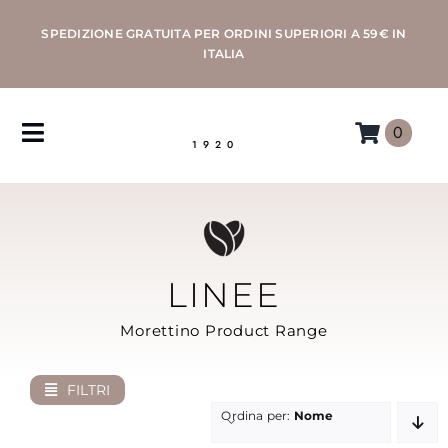
Salta
SPEDIZIONE GRATUITA PER ORDINI SUPERIORI A 59€ IN
al
ITALIA
contenuto
0
Toggle
1920
Navigation
CAFFÈ
MACCHINE
LINEE
ACCESSORI
Morettino Product Range
PROFESSIONAL
FILTRI
Ordina per:
Nome
MORETTINO