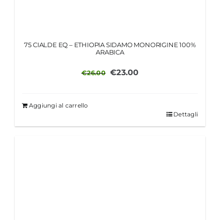
75 CIALDE EQ – ETHIOPIA SIDAMO MONORIGINE 100%
ARABICA
Il
Il
€
23.00
€
26.00
prezzo
prezzo
originale
attuale
Aggiungi al carrello
era:
è:
Dettagli
€26.00.
€23.00.