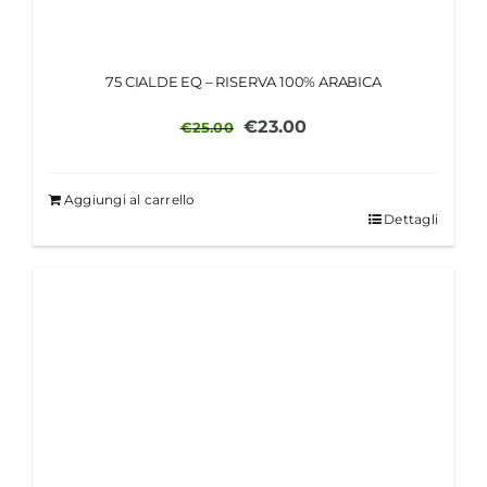
75 CIALDE EQ – RISERVA 100% ARABICA
Il
Il
€
23.00
€
25.00
prezzo
prezzo
originale
attuale
Aggiungi al carrello
era:
è:
Dettagli
€25.00.
€23.00.