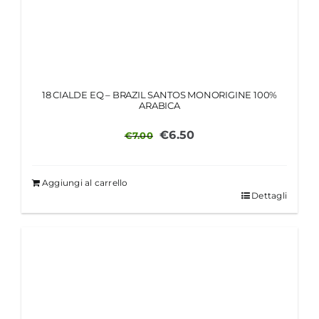
18 CIALDE EQ – BRAZIL SANTOS MONORIGINE 100%
ARABICA
Il
Il
€
6.50
€
7.00
prezzo
prezzo
originale
attuale
Aggiungi al carrello
era:
è:
Dettagli
€7.00.
€6.50.