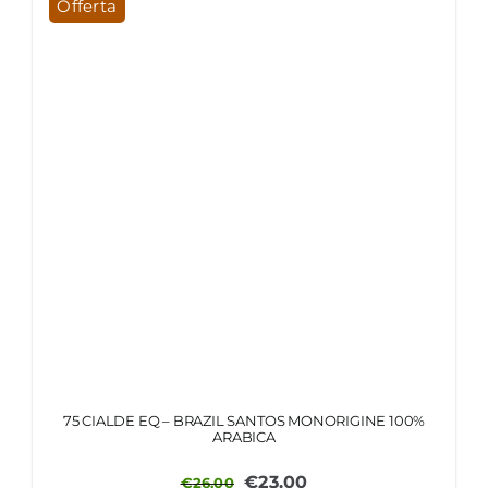
Offerta
75 CIALDE EQ – BRAZIL SANTOS MONORIGINE 100%
ARABICA
Il
Il
€
23.00
€
26.00