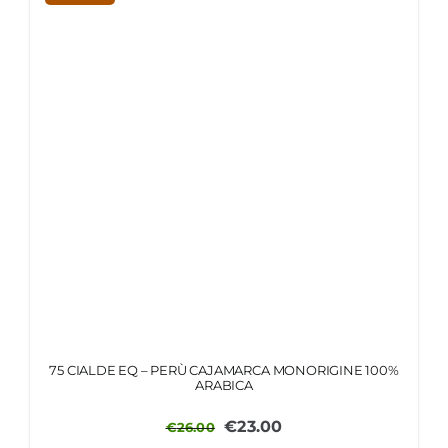
75 CIALDE EQ – PERÙ CAJAMARCA MONORIGINE 100%
ARABICA
Il
Il
€
23.00
€
26.00