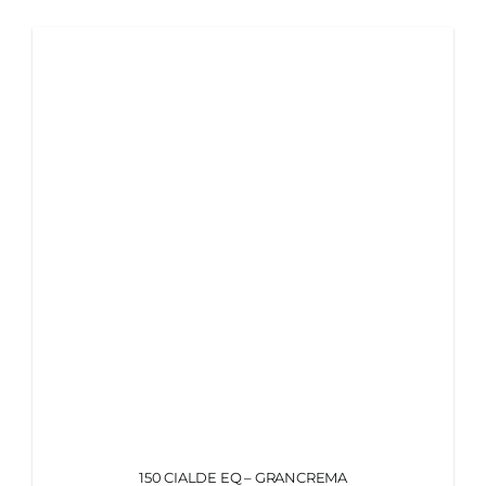
MY MORETTINO (IL MIO ACCOUNT)
ENGLISH
150 CIALDE EQ – GRANCREMA