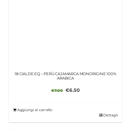
18 CIALDE EQ – PERÙ CAJAMARCA MONORIGINE 100%
ARABICA
Il
Il
€
6.50
€
7.00
prezzo
prezzo
originale
attuale
Aggiungi al carrello
era:
è:
Dettagli
€7.00.
€6.50.