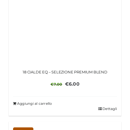
18 CIALDE EQ – SELEZIONE PREMIUM BLEND
Il
Il
€
6.00
€
7.00
prezzo
prezzo
originale
attuale
Aggiungi al carrello
era:
è:
Dettagli
€7.00.
€6.00.