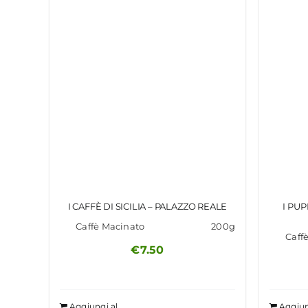
I CAFFÈ DI SICILIA – PALAZZO REALE
I PUP
Caffè Macinato
200g
Caffè
€
7.50
Aggiungi al
Aggiun