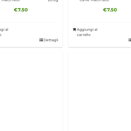
€
7.50
€
7.50
gi al
Aggiungi al
o
carrello
Dettagli