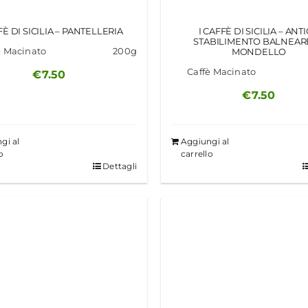
FÈ DI SICILIA – PANTELLERIA
I CAFFÈ DI SICILIA – ANT
STABILIMENTO BALNEARE
è Macinato
200g
MONDELLO
Caffè Macinato
€
7.50
€
7.50
gi al
Aggiungi al
o
carrello
Dettagli