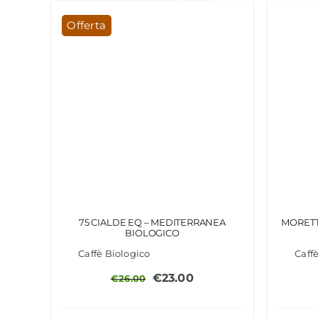
Offerta
75 CIALDE EQ – MEDITERRANEA
MORETT
BIOLOGICO
Caffè Biologico
Caff
Il
Il
€
23.00
€
26.00
prezzo
prezzo
originale
attuale