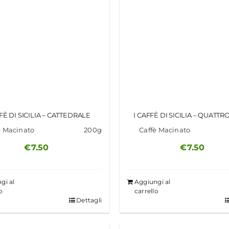
FFÈ DI SICILIA – CATTEDRALE
I CAFFÈ DI SICILIA – QUATTR
è Macinato
200g
Caffè Macinato
€
7.50
€
7.50
gi al
Aggiungi al
o
carrello
Dettagli