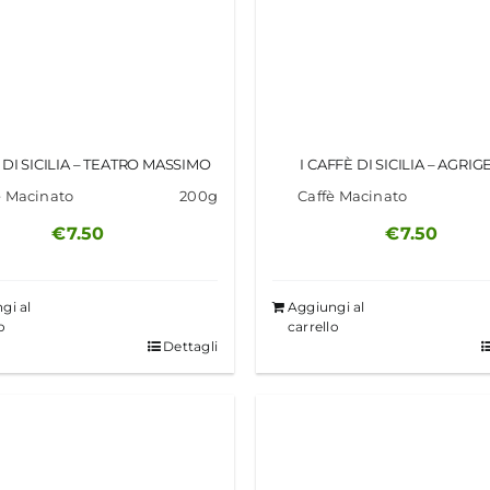
 DI SICILIA – TEATRO MASSIMO
I CAFFÈ DI SICILIA – AGRI
è Macinato
200g
Caffè Macinato
€
7.50
€
7.50
gi al
Aggiungi al
o
carrello
Dettagli