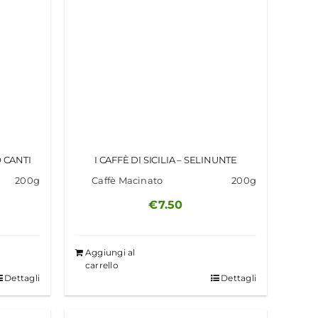
O CANTI
I CAFFÈ DI SICILIA – SELINUNTE
200g
Caffè Macinato
200g
€
7.50
Aggiungi al
carrello
Dettagli
Dettagli