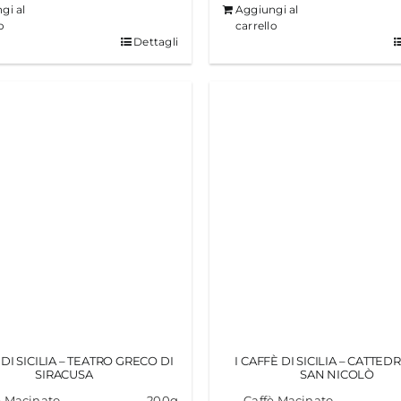
gi al
Aggiungi al
o
carrello
Dettagli
 DI SICILIA – TEATRO GRECO DI
I CAFFÈ DI SICILIA – CATTED
SIRACUSA
SAN NICOLÒ
è Macinato
200g
Caffè Macinato