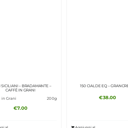
I SICILIANI – BRADAMANTE –
150 CIALDE EQ – GRANC
CAFFÈ IN GRANI
€
38.00
 in Grani
200g
€
7.00
gi al
Aggiungi al