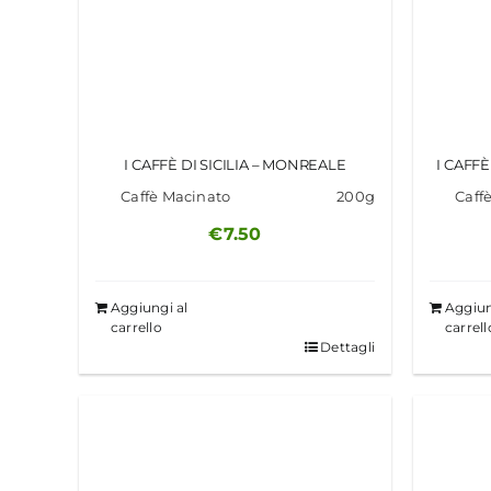
I CAFFÈ DI SICILIA – MONREALE
I CAFFÈ
Caffè Macinato
200g
Caff
€
7.50
Aggiungi al
Aggiun
carrello
carrell
Dettagli