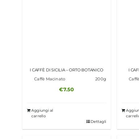
I CAFFÈ DI SICILIA – ORTO BOTANICO
I CA
Caffè Macinato
200g
Caff
€
7.50
Aggiungi al
Aggiun
carrello
carrell
Dettagli