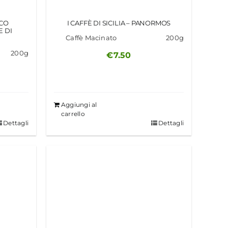
ICO
I CAFFÈ DI SICILIA – PANORMOS
 DI
Caffè Macinato
200g
200g
€
7.50
Aggiungi al
carrello
Dettagli
Dettagli