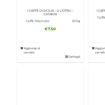
I CAFFÈ DI SICILIA – U LIOTRU –
I CAF
CATANIA
Caff
Caffè Macinato
200g
€
7.50
Aggiungi al
Aggiun
carrello
carrell
Dettagli