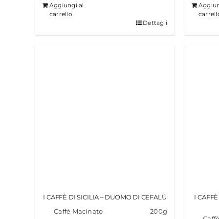
Aggiungi al
Aggiun
era:
è:
carrello
carrell
Dettagli
€26.00.
€23.00.
I CAFFÈ DI SICILIA – DUOMO DI CEFALÙ
I CAFFÈ
Caffè Macinato
200g
Caff