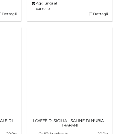
Aggiungi al
carrello
Dettagli
Dettagli
RALE DI
I CAFFÈ DI SICILIA – SALINE DI NUBIA –
TRAPANI
200g
Caffè Macinato
200g